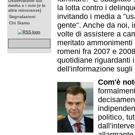
Osservatorio sui
media e i rom (e le
la lotta contro i delinq
altre minoranze)
invitando i media a "us
Segnalazioni
Chi Siamo
gente". Anche da noi, i
volte di assistere a 
meritato ammonimenti s
romeni fra 2007 e 2008,
quotidiane riguardanti 
dell'informazione sugli
Com'è not
formalment
decisament
indipenden
politico, tu
dall'inter
allarmante