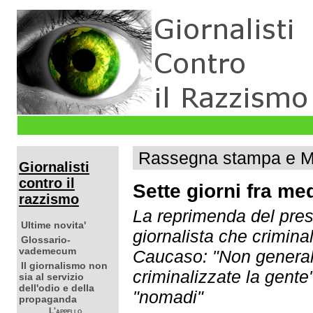
Rassegna stampa e Ma
Giornalisti
contro il
Sette giorni fra me
razzismo
La reprimenda del pre
Ultime novita'
giornalista che crimina
Glossario-
vademecum
Caucaso: "Non generali
Il giornalismo non
criminalizzate la gente"
sia al servizio
dell'odio e della
"nomadi"
propaganda
L'appello