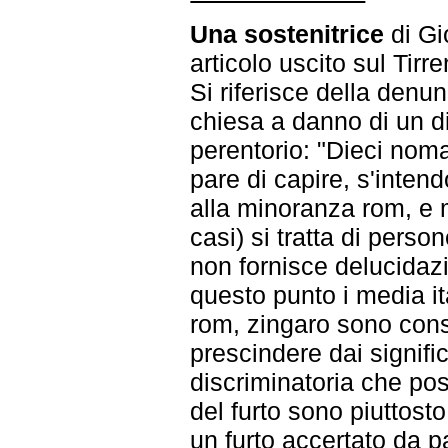
Una sostenitrice
di Gi
articolo uscito sul Tirre
Si riferisce della denu
chiesa a danno di un dia
perentorio: "Dieci nom
pare di capire, s'inten
alla minoranza rom, e m
casi) si tratta di perso
non fornisce delucidaz
questo punto i media it
rom, zingaro sono cons
prescindere dai signifi
discriminatoria che p
del furto sono piuttost
un furto accertato da p