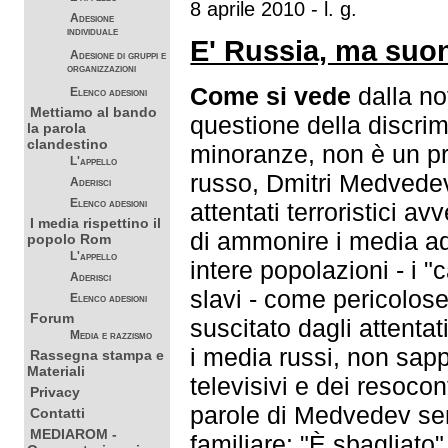
8 aprile 2010 - l. g.
Adesione
individuale
E' Russia, ma suon
Adesione di gruppi e
organizzazioni
Come si vede
dalla not
Elenco adesioni
Mettiamo al bando
questione della discri
la parola
clandestino
minoranze, non è un pro
L'appello
russo, Dmitri Medvedev, 
Aderisci
Elenco adesioni
attentati terroristici a
I media rispettino il
di ammonire i media ad
popolo Rom
L'appello
intere popolazioni - i "
Aderisci
slavi - come pericolose
Elenco adesioni
Forum
suscitato dagli attenta
Media e razzismo
i media russi, non sapp
Rassegna stampa e
Materiali
televisivi e dei resoco
Privacy
parole di Medvedev se
Contatti
MEDIAROM -
familiare: "È sbagliato"