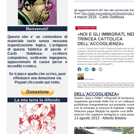
gli aggiornamenti del mio sito personale ba
feed
http://web.giornalismi.info/feeds/gubi.
4 marzo 2016 - Carlo Gubitosa
Benvenuti!
Questo sito e' un contenitore di
materiale vario senza nessuna
organizzazione logica. L'artigiano
di questa fabbrica di parole e'
Carlo Gubitosa: scrittore
compulsivo, sedicente ingegnere,
appassionato di cause perse e
tecnofilo cronico.
Se ti piace quello che scrivo, puoi
effettuare una donazione via
Paypal cliccando qui sotto.
DELL’ACCOGLIENZA»
Salvini, Zaia e Grillo? «Piazzisti di fanfaron
La mia terra la difendo
segretario generale della Cei in un colloqu
pubblicato integralmente sul prossimo nume
con la richiesta ai vescovi di ospitare i migr
Vaticano papa Wojtyla ha aperto una delle 
vescovi che ospitano immigrati a casa prop
13 agosto 2015 - Alberto Bobbio