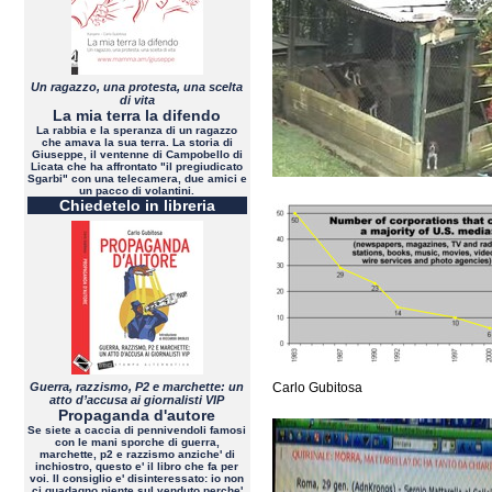
Un ragazzo, una protesta, una scelta
di vita
La mia terra la difendo
La rabbia e la speranza di un ragazzo
che amava la sua terra. La storia di
Giuseppe, il ventenne di Campobello di
Licata che ha affrontato "il pregiudicato
Sgarbi" con una telecamera, due amici e
un pacco di volantini.
Chiedetelo in libreria
Guerra, razzismo, P2 e marchette: un
Carlo Gubitosa
atto d’accusa ai giornalisti VIP
Propaganda d'autore
Se siete a caccia di pennivendoli famosi
con le mani sporche di guerra,
marchette, p2 e razzismo anziche' di
inchiostro, questo e' il libro che fa per
voi. Il consiglio e' disinteressato: io non
ci guadagno niente sul venduto perche'